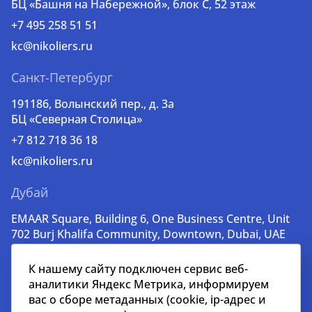
БЦ «Башня на Набережной», блок С, 52 этаж
+7 495 258 51 51
kc@nikoliers.ru
Санкт-Петербург
191186, Волынский пер., д. 3a
БЦ «Северная Столица»
+7 812 718 36 18
kc@nikoliers.ru
Дубай
EMAAR Square, Building 6, One Business Centre, Unit
702 Burj Khalifa Community, Downtown, Dubai, UAE
+971 52 356 99 60
К нашему сайту подключен сервис веб-
lead@nikoliers-global.com
аналитики Яндекс Метрика, информируем
вас о сборе метаданных (cookie, ip-адрес и