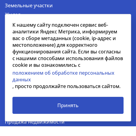
Земельные участки
Жилая
Гостиничная
К нашему сайту подключен сервис веб-
аналитики Яндекс Метрика, информируем
Недвижимость за рубежом
вас о сборе метаданных (cookie, ip-адрес и
местоположение) для корректного
Услуги
функционирования сайта. Если вы согласны
Услуги для застройщиков и девелоперов
с нашими способами использования файлов
cookie и вы ознакомились с
Управление недвижимостью
положением об обработке персональных
Управление строительными проектами
данных
Стратегический консалтинг
, просто продолжайте пользоваться сайтом.
Оценка недвижимости и бизнеса
Инвестиции
Принять
Аренда недвижимости
Продажа недвижимости
Представление интересов арендаторов