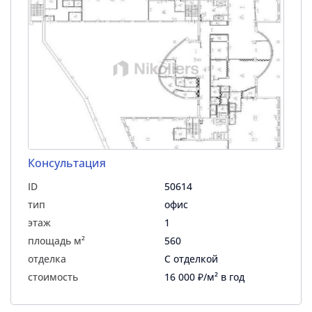
Консультация
ID
50614
тип
офис
этаж
1
площадь м²
560
отделка
С отделкой
стоимость
16 000 ₽/м² в год