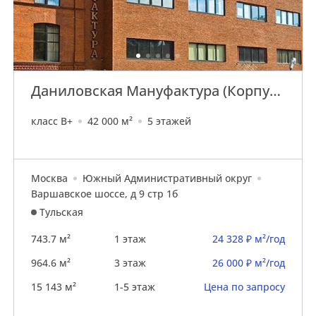
Даниловская Мануфактура (Корпус
Кноп)
класс B+
42 000 м²
5 этажей
Москва
Южный Административный округ
Варшавское шоссе, д 9 стр 1б
Тульская
743.7 м²
1 этаж
24 328 ₽ м²/год
964.6 м²
3 этаж
26 000 ₽ м²/год
15 143 м²
1-5 этаж
Цена по запросу