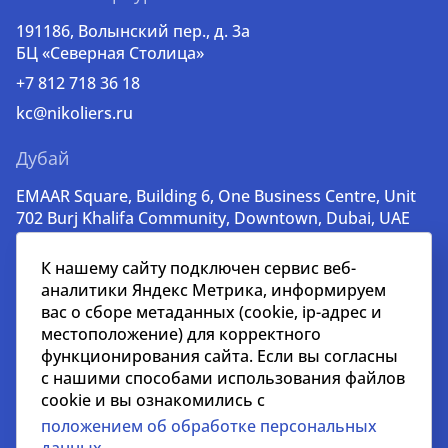
191186, Волынский пер., д. 3a
БЦ «Северная Столица»
+7 812 718 36 18
kc@nikoliers.ru
Дубай
EMAAR Square, Building 6, One Business Centre, Unit
702 Burj Khalifa Community, Downtown, Dubai, UAE
+971 52 356 99 60
К нашему сайту подключен сервис веб-
lead@nikoliers-global.com
аналитики Яндекс Метрика, информируем
вас о сборе метаданных (cookie, ip-адрес и
местоположение) для корректного
© nikoliers.ru 1994 - 2026
функционирования сайта. Если вы согласны
Все права защищены
с нашими способами использования файлов
cookie и вы ознакомились с
Информация, представленная на странице, носит
положением об обработке персональных
информативный характер и не является