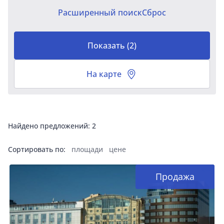
Расширенный поиск
Сброс
Показать
(
2
)
На карте
Найдено предложений:
2
Сортировать по:
площади
цене
Продажа