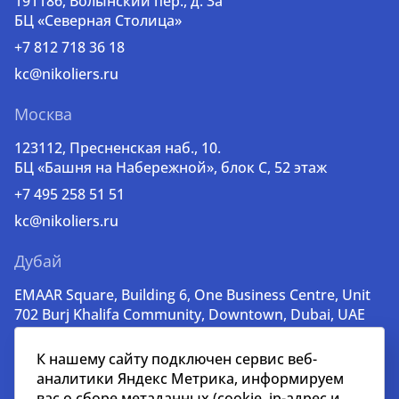
191186, Волынский пер., д. 3a
БЦ «Северная Столица»
+7 812 718 36 18
kc@nikoliers.ru
Москва
123112, Пресненская наб., 10.
БЦ «Башня на Набережной», блок С, 52 этаж
+7 495 258 51 51
kc@nikoliers.ru
Дубай
EMAAR Square, Building 6, One Business Centre, Unit
702 Burj Khalifa Community, Downtown, Dubai, UAE
+971 52 356 99 60
К нашему сайту подключен сервис веб-
lead@nikoliers-global.com
аналитики Яндекс Метрика, информируем
вас о сборе метаданных (cookie, ip-адрес и