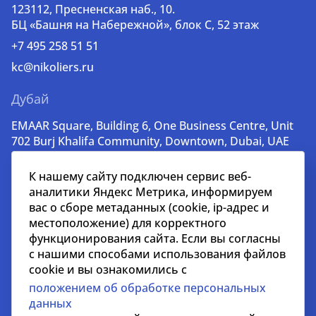
123112, Пресненская наб., 10.
БЦ «Башня на Набережной», блок С, 52 этаж
+7 495 258 51 51
kc@nikoliers.ru
Дубай
EMAAR Square, Building 6, One Business Centre, Unit
702 Burj Khalifa Community, Downtown, Dubai, UAE
+971 52 356 99 60
К нашему сайту подключен сервис веб-
lead@nikoliers-global.com
аналитики Яндекс Метрика, информируем
вас о сборе метаданных (cookie, ip-адрес и
местоположение) для корректного
© nikoliers.ru 1994 - 2026
функционирования сайта. Если вы согласны
Все права защищены
с нашими способами использования файлов
cookie и вы ознакомились с
Информация, представленная на странице, носит
положением об обработке персональных
информативный характер и не является
данных
распространителем рекламных материалов