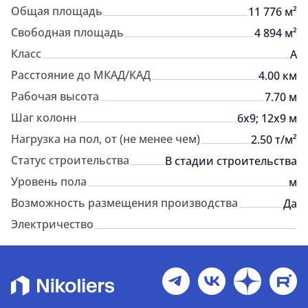
Общая площадь
11 776 м²
Свободная площадь
4 894 м²
Класс
A
Расстояние до МКАД/КАД
4.00 км
Рабочая высота
7.70 м
Шаг колонн
6х9; 12х9 м
Нагрузка на пол, от (не менее чем)
2.50 т/м²
Статус строительства
В стадии строительства
Уровень пола
м
Возможность размещения производства
Да
Электричество