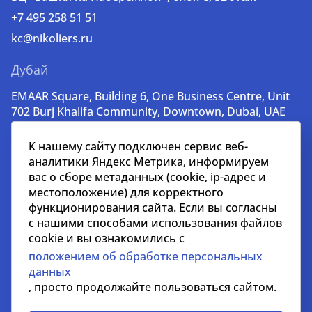
+7 495 258 51 51
kc@nikoliers.ru
Дубай
EMAAR Square, Building 6, One Business Centre, Unit
702 Burj Khalifa Community, Downtown, Dubai, UAE
+971 52 356 99 60
К нашему сайту подключен сервис веб-
lead@nikoliers-global.com
аналитики Яндекс Метрика, информируем
вас о сборе метаданных (cookie, ip-адрес и
местоположение) для корректного
© nikoliers.ru 1994 - 2026
функционирования сайта. Если вы согласны
Все права защищены
с нашими способами использования файлов
cookie и вы ознакомились с
Информация, представленная на странице, носит
положением об обработке персональных
информативный характер и не является
данных
распространителем рекламных материалов
, просто продолжайте пользоваться сайтом.
Положение об обработке персональных данных