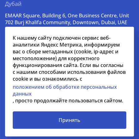
Дубай
EMAAR Square, Building 6, One Business Centre, Unit
702 Burj Khalifa Community, Downtown, Dubai, UAE
+971 52 356 99 60
К нашему сайту подключен сервис веб-
lead@nikoliers-global.com
аналитики Яндекс Метрика, информируем
вас о сборе метаданных (cookie, ip-адрес и
местоположение) для корректного
© nikoliers.ru 1994 - 2026
функционирования сайта. Если вы согласны
Все права защищены
с нашими способами использования файлов
cookie и вы ознакомились с
Информация, представленная на странице, носит
положением об обработке персональных
информативный характер и не является
данных
распространителем рекламных материалов
, просто продолжайте пользоваться сайтом.
Положение об обработке персональных данных
Условия сотрудничества
Принять
СОУТ