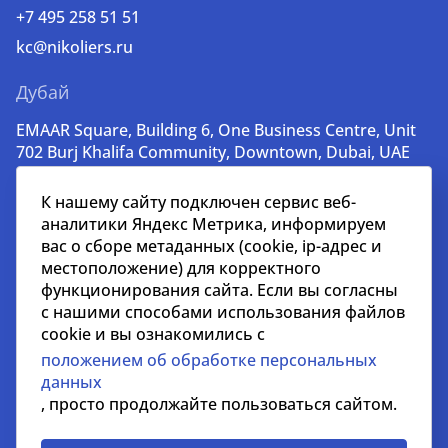
+7 495 258 51 51
kc@nikoliers.ru
Дубай
EMAAR Square, Building 6, One Business Centre, Unit
702 Burj Khalifa Community, Downtown, Dubai, UAE
+971 52 356 99 60
К нашему сайту подключен сервис веб-
lead@nikoliers-global.com
аналитики Яндекс Метрика, информируем
вас о сборе метаданных (cookie, ip-адрес и
местоположение) для корректного
© nikoliers.ru 1994 - 2026
функционирования сайта. Если вы согласны
Все права защищены
с нашими способами использования файлов
cookie и вы ознакомились с
Информация, представленная на странице, носит
положением об обработке персональных
информативный характер и не является
данных
распространителем рекламных материалов
, просто продолжайте пользоваться сайтом.
Положение об обработке персональных данных
Условия сотрудничества