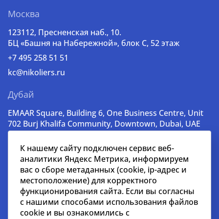
Москва
123112, Пресненская наб., 10.
БЦ «Башня на Набережной», блок С, 52 этаж
+7 495 258 51 51
kc@nikoliers.ru
Дубай
EMAAR Square, Building 6, One Business Centre, Unit
702 Burj Khalifa Community, Downtown, Dubai, UAE
+971 52 356 99 60
К нашему сайту подключен сервис веб-
lead@nikoliers-global.com
аналитики Яндекс Метрика, информируем
вас о сборе метаданных (cookie, ip-адрес и
местоположение) для корректного
© nikoliers.ru 1994 - 2026
функционирования сайта. Если вы согласны
Все права защищены
с нашими способами использования файлов
cookie и вы ознакомились с
Информация, представленная на странице, носит