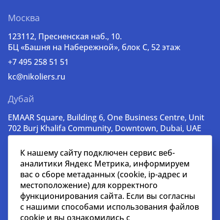
Москва
123112, Пресненская наб., 10.
БЦ «Башня на Набережной», блок С, 52 этаж
+7 495 258 51 51
kc@nikoliers.ru
Дубай
EMAAR Square, Building 6, One Business Centre, Unit
702 Burj Khalifa Community, Downtown, Dubai, UAE
+971 52 356 99 60
К нашему сайту подключен сервис веб-
lead@nikoliers-global.com
аналитики Яндекс Метрика, информируем
вас о сборе метаданных (cookie, ip-адрес и
местоположение) для корректного
© nikoliers.ru 1994 - 2026
функционирования сайта. Если вы согласны
Все права защищены
с нашими способами использования файлов
cookie и вы ознакомились с
Информация, представленная на странице, носит