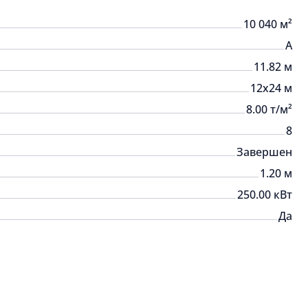
10 040 м²
A
11.82 м
12x24 м
8.00 т/м²
8
Завершен
1.20 м
250.00 кВт
Да