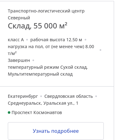
Транспортно-логиcтический центр
Ск
С
Северный
Склад, 55 000 м²
кл
класс A
рабочая высота 12.50 м
на
нагрузка на пол, от (не менее чем) 8.00
т/
т/м²
За
Завершен
те
температурный режим Сухой склад,
Хо
Мультитемпературный склад
Ек
Екатеринбург
Свердловская область
Сы
Среднеуральск, Уральская ул., 1
Проспект Космонавтов
Узнать подробнее