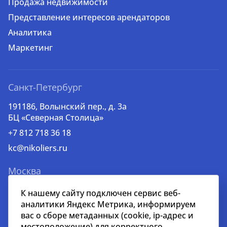
Продажа недвижимости
Представление интересов арендаторов
Аналитика
Маркетинг
Санкт-Петербург
191186, Волынский пер., д. 3a
БЦ «Северная Столица»
+7 812 718 36 18
kc@nikoliers.ru
Москва
123112, Пресненская наб., 10.
К нашему сайту подключен сервис веб-
БЦ «Башня на Набережной», блок С, 52 этаж
аналитики Яндекс Метрика, информируем
вас о сборе метаданных (cookie, ip-адрес и
+7 495 258 51 51
местоположение) для корректного