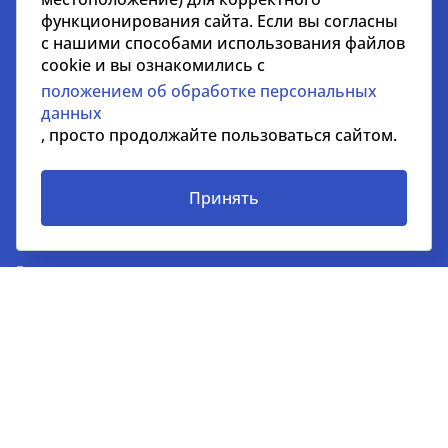
kc@nikoliers.ru
функционирования сайта. Если вы согласны
с нашими способами использования файлов
Дубай
cookie и вы ознакомились с
положением об обработке персональных
EMAAR Square, Building 6, One Business Centre, Unit
данных
702 Burj Khalifa Community, Downtown, Dubai, UAE
, просто продолжайте пользоваться сайтом.
+971 52 356 99 60
lead@nikoliers-global.com
Принять
© nikoliers.ru 1994 - 2026
Все права защищены
Информация, представленная на странице, носит
информативный характер и не является
распространителем рекламных материалов
Положение об обработке персональных данных
Условия сотрудничества
СОУТ