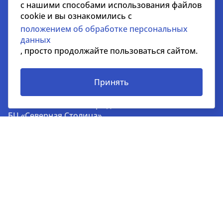
Продажа недвижимости
с нашими способами использования файлов
cookie и вы ознакомились с
Представление интересов арендаторов
положением об обработке персональных
Аналитика
данных
Маркетинг
, просто продолжайте пользоваться сайтом.
Принять
Санкт-Петербург
191186, Волынский пер., д. 3a
БЦ «Северная Столица»
+7 812 718 36 18
kc@nikoliers.ru
Москва
123112, Пресненская наб., 10.
БЦ «Башня на Набережной», блок С, 52 этаж
+7 495 258 51 51