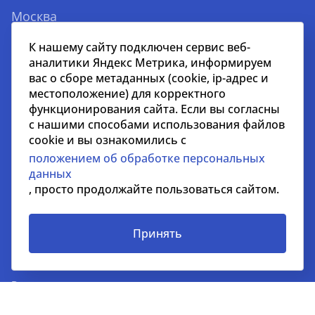
Москва
123112, Пресненская наб., 10.
К нашему сайту подключен сервис веб-
БЦ «Башня на Набережной», блок С, 52 этаж
аналитики Яндекс Метрика, информируем
вас о сборе метаданных (cookie, ip-адрес и
+7 495 258 51 51
местоположение) для корректного
kc@nikoliers.ru
функционирования сайта. Если вы согласны
с нашими способами использования файлов
Дубай
cookie и вы ознакомились с
положением об обработке персональных
EMAAR Square, Building 6, One Business Centre, Unit
данных
702 Burj Khalifa Community, Downtown, Dubai, UAE
, просто продолжайте пользоваться сайтом.
+971 52 356 99 60
lead@nikoliers-global.com
Принять
© nikoliers.ru 1994 - 2026
Все права защищены
Информация, представленная на странице, носит