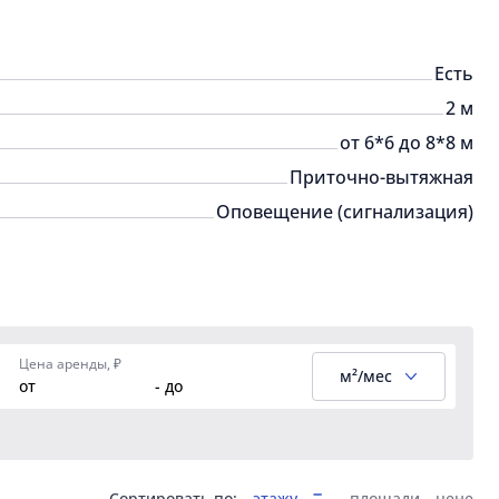
Есть
2 м
от 6*6 до 8*8 м
Приточно-вытяжная
Оповещение (сигнализация)
Цена аренды, ₽
м²/мес
от
- до
Сортировать по:
этажу
площади
цене