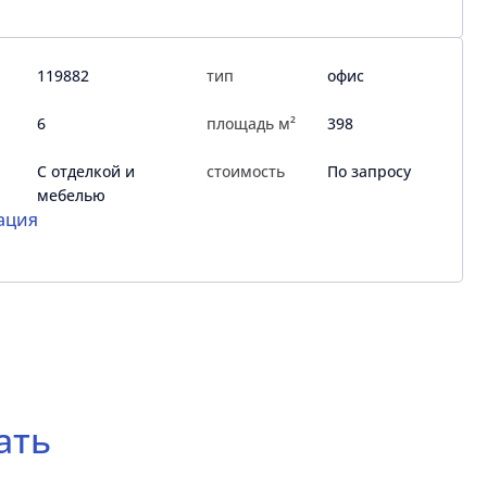
119882
тип
офис
6
площадь м²
398
С отделкой и
стоимость
По запросу
мебелью
ация
ать