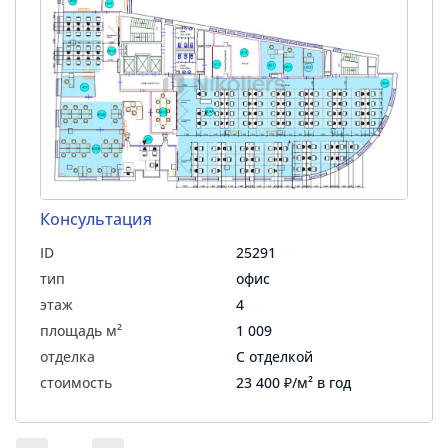
Консультация
ID
25291
тип
офис
этаж
4
площадь м²
1 009
отделка
С отделкой
стоимость
23 400 ₽/м² в год