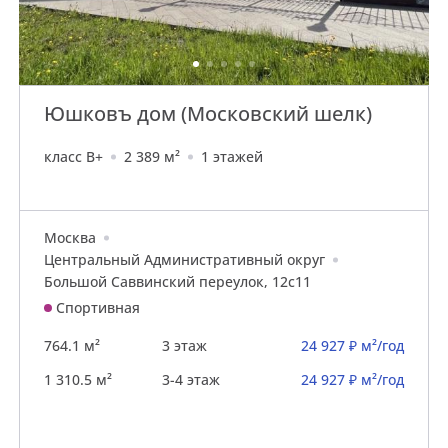
Юшковъ дом (Московский шелк)
класс B+
2 389 м²
1 этажей
Москва
Центральный Административный округ
Большой Саввинский переулок, 12с11
Спортивная
764.1 м²
3 этаж
24 927 ₽ м²/год
1 310.5 м²
3-4 этаж
24 927 ₽ м²/год