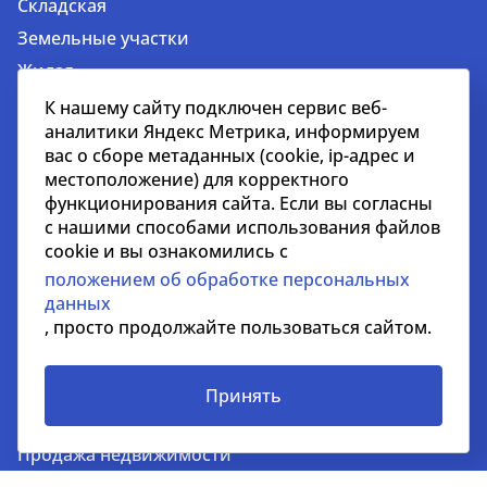
Складская
Земельные участки
Жилая
Гостиничная
К нашему сайту подключен сервис веб-
аналитики Яндекс Метрика, информируем
Недвижимость за рубежом
вас о сборе метаданных (cookie, ip-адрес и
местоположение) для корректного
Услуги
функционирования сайта. Если вы согласны
Услуги для застройщиков и девелоперов
с нашими способами использования файлов
cookie и вы ознакомились с
Управление недвижимостью
положением об обработке персональных
Управление строительными проектами
данных
Стратегический консалтинг
, просто продолжайте пользоваться сайтом.
Оценка недвижимости и бизнеса
Инвестиции
Принять
Аренда недвижимости
Продажа недвижимости