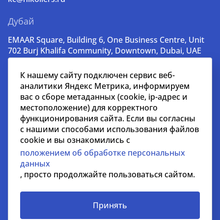
Дубай
EMAAR Square, Building 6, One Business Centre, Unit
702 Burj Khalifa Community, Downtown, Dubai, UAE
+971 52 356 99 60
К нашему сайту подключен сервис веб-
lead@nikoliers-global.com
аналитики Яндекс Метрика, информируем
вас о сборе метаданных (cookie, ip-адрес и
местоположение) для корректного
© nikoliers.ru 1994 - 2026
функционирования сайта. Если вы согласны
Все права защищены
с нашими способами использования файлов
cookie и вы ознакомились с
Информация, представленная на странице, носит
положением об обработке персональных
информативный характер и не является
данных
распространителем рекламных материалов
, просто продолжайте пользоваться сайтом.
Положение об обработке персональных данных
Условия сотрудничества
Принять
СОУТ