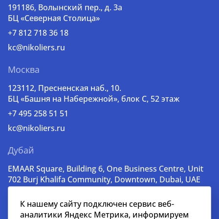
191186, Волынский пер., д. 3a
БЦ «Северная Столица»
+7 812 718 36 18
kc@nikoliers.ru
Москва
123112, Пресненская наб., 10.
БЦ «Башня на Набережной», блок С, 52 этаж
+7 495 258 51 51
kc@nikoliers.ru
Дубай
EMAAR Square, Building 6, One Business Centre, Unit
702 Burj Khalifa Community, Downtown, Dubai, UAE
+971 52 356 99 60
К нашему сайту подключен сервис веб-
lead@nikoliers-global.com
аналитики Яндекс Метрика, информируем