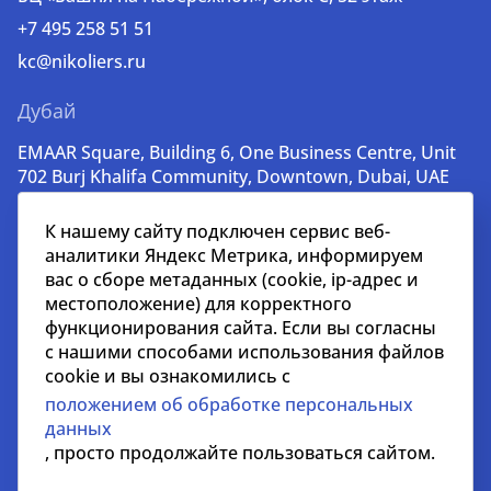
+7 495 258 51 51
kc@nikoliers.ru
Дубай
EMAAR Square, Building 6, One Business Centre, Unit
702 Burj Khalifa Community, Downtown, Dubai, UAE
+971 52 356 99 60
К нашему сайту подключен сервис веб-
lead@nikoliers-global.com
аналитики Яндекс Метрика, информируем
вас о сборе метаданных (cookie, ip-адрес и
местоположение) для корректного
© nikoliers.ru 1994 - 2026
функционирования сайта. Если вы согласны
Все права защищены
с нашими способами использования файлов
cookie и вы ознакомились с
Информация, представленная на странице, носит
положением об обработке персональных
информативный характер и не является
данных
распространителем рекламных материалов
, просто продолжайте пользоваться сайтом.
Положение об обработке персональных данных