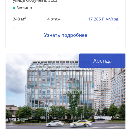
улица Обручева, 52с3
Зюзино
348 м²
4 этаж
17 285 ₽ м²/год
Узнать подробнее
Аренда