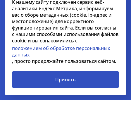
К нашему сайту подключен сервис веб-
Санкт-Петербург
аналитики Яндекс Метрика, информируем
вас о сборе метаданных (cookie, ip-адрес и
191186, Волынский пер., д. 3a
местоположение) для корректного
БЦ «Северная Столица»
функционирования сайта. Если вы согласны
с нашими способами использования файлов
+7 812 718 36 18
cookie и вы ознакомились с
kc@nikoliers.ru
положением об обработке персональных
данных
Москва
, просто продолжайте пользоваться сайтом.
123112, Пресненская наб., 10.
БЦ «Башня на Набережной», блок С, 52 этаж
Принять
+7 495 258 51 51
kc@nikoliers.ru
Дубай
EMAAR Square, Building 6, One Business Centre, Unit
702 Burj Khalifa Community, Downtown, Dubai, UAE